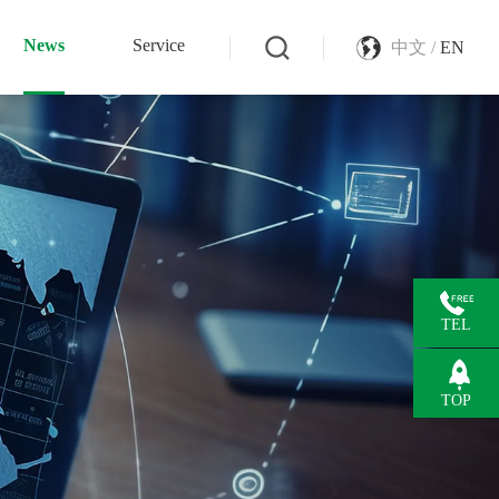
News
Service
中文 /
EN
TEL
TOP