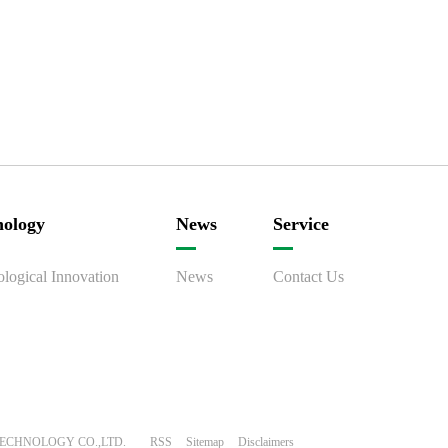
nology
News
Service
logical Innovation
News
Contact Us
ECHNOLOGY CO.,LTD.
RSS
Sitemap
Disclaimers