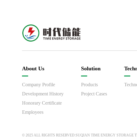
About Us
Solution
Tech
Company Profile
Products
Techno
Development History
Project Cases
Honorary Certificate
Employees
© 2025 ALL RIGHTS RESERVED:
SUQIAN TIME ENERGY STORAGE T